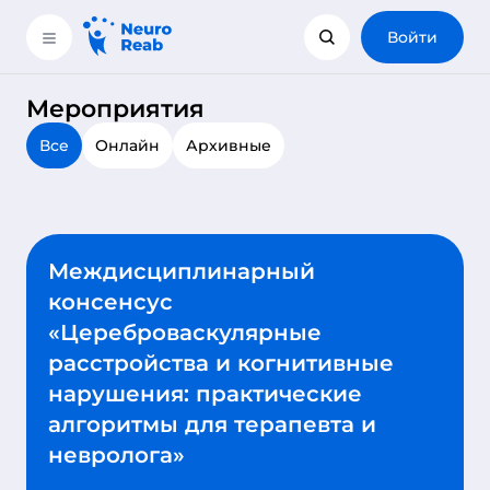
Войти
Мероприятия
Все
Онлайн
Архивные
Междисциплинарный
консенсус
«Цереброваскулярные
расстройства и когнитивные
нарушения: практические
алгоритмы для терапевта и
невролога»