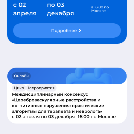
с
02
по
03
в 16:00 по
Москве
апреля
декабря
Подробнее
Онлайн
Цикл
Мероприятия
Междисциплинарный консенсус
«Цереброваскулярные расстройства и
когнитивные нарушения: практические
алгоритмы для терапевта и невролога»
c
02
апреля
по
03
декабря
16:00
по Москве